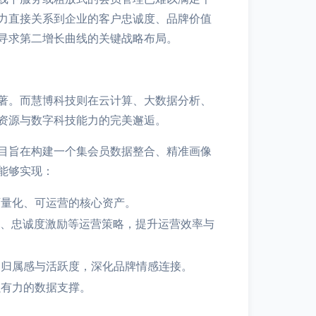
力直接关系到企业的客户忠诚度、品牌价值
寻求第二增长曲线的关键战略布局。
著。而慧博科技则在云计算、大数据分析、
资源与数字科技能力的完美邂逅。
目旨在构建一个集会员数据整合、精准画像
能够实现：
量化、可运营的核心资产。
服、忠诚度激励等运营策略，提升运营效率与
归属感与活跃度，深化品牌情感连接。
强有力的数据支撑。