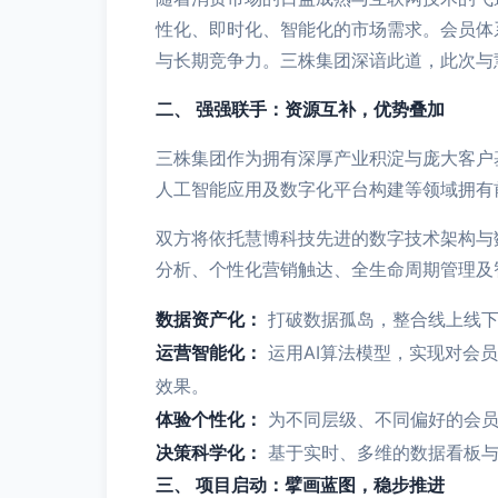
性化、即时化、智能化的市场需求。会员体
与长期竞争力。三株集团深谙此道，此次与
二、 强强联手：资源互补，优势叠加
三株集团作为拥有深厚产业积淀与庞大客户
人工智能应用及数字化平台构建等领域拥有
双方将依托慧博科技先进的数字技术架构与
分析、个性化营销触达、全生命周期管理及
数据资产化：
打破数据孤岛，整合线上线下
运营智能化：
运用AI算法模型，实现对会
效果。
体验个性化：
为不同层级、不同偏好的会员
决策科学化：
基于实时、多维的数据看板与
三、 项目启动：擘画蓝图，稳步推进