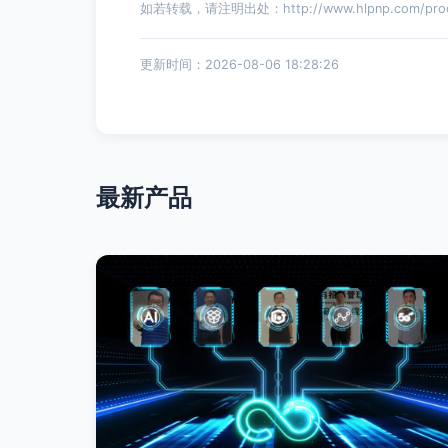
如若转载，请注明出处：http://www.hlpnp.com/produ
更新时间：2026-08-06 18:28:26
最新产品