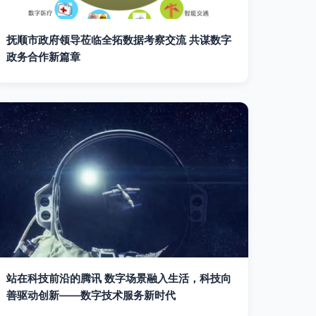
抚顺市政府领导莅临全拓数据考察交流 共谋数字
政务合作新篇章
站在科技前沿的腾讯 数字场景融入生活，科技向
善驱动创新——数字技术服务新时代