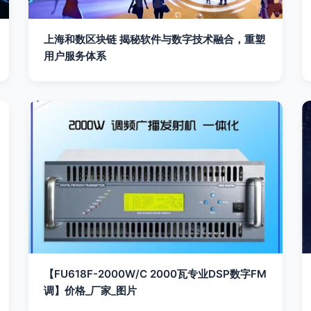
上海和数区块链 揭秘软件与数字技术融合，重塑
用户服务体系
【FU618F-2000W/C 2000瓦专业DSP数字FM
调】价格_厂家_图片