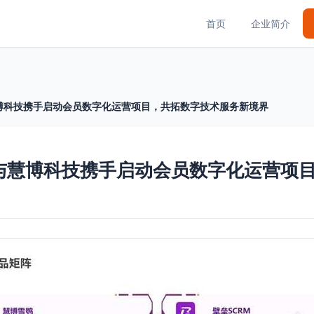
首页
企业简介
博科技携手启动会员数字化运营项目，共拓数字技术服务新境界
与慧博科技携手启动会员数字化运营项