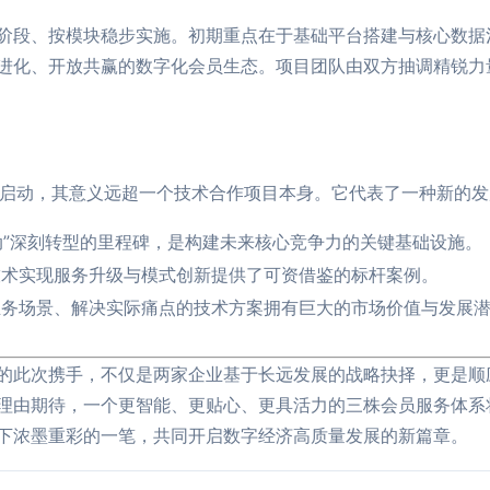
阶段、按模块稳步实施。初期重点在于基础平台搭建与核心数据
进化、开放共赢的数字化会员生态。项目团队由双方抽调精锐力
”的启动，其意义远超一个技术合作项目本身。它代表了一种新的
驱动”深刻转型的里程碑，是构建未来核心竞争力的关键基础设施。
术实现服务升级与模式创新提供了可资借鉴的标杆案例。
务场景、解决实际痛点的技术方案拥有巨大的市场价值与发展潜
的此次携手，不仅是两家企业基于长远发展的战略抉择，更是顺
理由期待，一个更智能、更贴心、更具活力的三株会员服务体系
下浓墨重彩的一笔，共同开启数字经济高质量发展的新篇章。